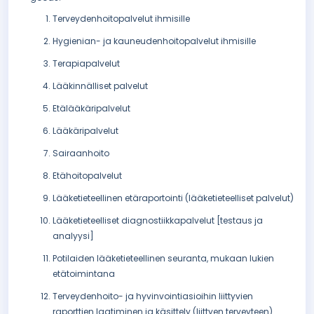
Terveydenhoitopalvelut ihmisille
Hygienian- ja kauneudenhoitopalvelut ihmisille
Terapiapalvelut
Lääkinnälliset palvelut
Etälääkäripalvelut
Lääkäripalvelut
Sairaanhoito
Etähoitopalvelut
Lääketieteellinen etäraportointi (lääketieteelliset palvelut)
Lääketieteelliset diagnostiikkapalvelut [testaus ja
analyysi]
Potilaiden lääketieteellinen seuranta, mukaan lukien
etätoimintana
Terveydenhoito- ja hyvinvointiasioihin liittyvien
raporttien laatiminen ja käsittely (liittyen terveyteen)