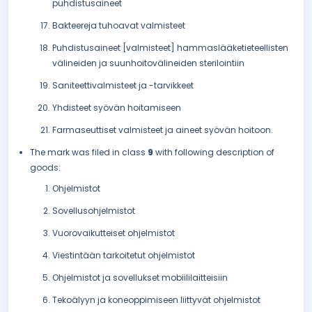
puhdistusaineet
Bakteereja tuhoavat valmisteet
Puhdistusaineet [valmisteet] hammaslääketieteellisten
välineiden ja suunhoitovälineiden sterilointiin
Saniteettivalmisteet ja -tarvikkeet
Yhdisteet syövän hoitamiseen
Farmaseuttiset valmisteet ja aineet syövän hoitoon.
The mark was filed in class
9
with following description of
goods:
Ohjelmistot
Sovellusohjelmistot
Vuorovaikutteiset ohjelmistot
Viestintään tarkoitetut ohjelmistot
Ohjelmistot ja sovellukset mobiililaitteisiin
Tekoälyyn ja koneoppimiseen liittyvät ohjelmistot