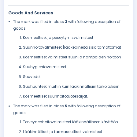
Goods And Services
The mark was filed in class
3
with following description of
goods:
Kosmeettiset ja peseytymisvalmisteet
Suunhoitovalmisteet [lääkeaineita sisältämättömät]
Kosmeettiset valmisteet suun ja hampaiden hoitoon
Suuhygieniavalmisteet
Suuvedet
Suuhuuhteet muihin kuin lääkinnällisiin tarkoituksiin
Kosmeettiset suunhoitotuotesarjat.
The mark was filed in class
5
with following description of
goods:
Terveydenhoitovalmisteet lääkinnälliseen käyttöön
Lääkinnälliset ja farmaseuttiset valmisteet