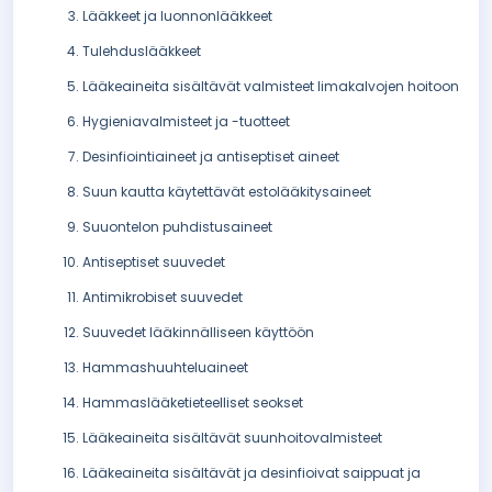
Lääkkeet ja luonnonlääkkeet
Tulehduslääkkeet
Lääkeaineita sisältävät valmisteet limakalvojen hoitoon
Hygieniavalmisteet ja -tuotteet
Desinfiointiaineet ja antiseptiset aineet
Suun kautta käytettävät estolääkitysaineet
Suuontelon puhdistusaineet
Antiseptiset suuvedet
Antimikrobiset suuvedet
Suuvedet lääkinnälliseen käyttöön
Hammashuuhteluaineet
Hammaslääketieteelliset seokset
Lääkeaineita sisältävät suunhoitovalmisteet
Lääkeaineita sisältävät ja desinfioivat saippuat ja