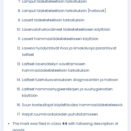
Lamput lääketieteellisiin tarkoituksiin
Lamput lääketieteellisiin tarkoituksiin [hoitavat]
Laserit lääketieteellisiin tarkoituksiin
Laservalohoitovälineet lääketieteelliseen käyttöön
Laserit hammaslääketieteelliseen käyttöön
Laseria hyödyntävät ihoa ja limakalvoja parantavat
laitteet
Laitteet lasersäteilyn soveltamiseen
hammaslääketieteellisiin tarkoituksiin
Laitteet tulehdussairauksien diagnosointiin ja hoitoon
Laitteet hammashygieenikkojen ja suuhygienistien
käyttöön
Suun kosteuttajat käytettäväksi hammaslääketieteessä
Harjat ruumiinonkaloiden puhdistamiseen.
The mark was filed in class
44
with following description of
goods: