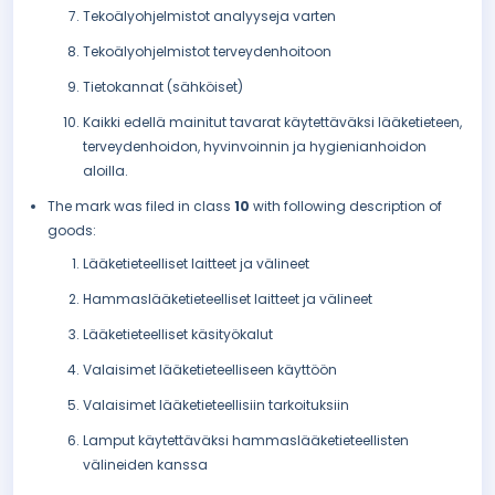
Tekoälyohjelmistot analyyseja varten
Tekoälyohjelmistot terveydenhoitoon
Tietokannat (sähköiset)
Kaikki edellä mainitut tavarat käytettäväksi lääketieteen,
terveydenhoidon, hyvinvoinnin ja hygienianhoidon
aloilla.
The mark was filed in class
10
with following description of
goods:
Lääketieteelliset laitteet ja välineet
Hammaslääketieteelliset laitteet ja välineet
Lääketieteelliset käsityökalut
Valaisimet lääketieteelliseen käyttöön
Valaisimet lääketieteellisiin tarkoituksiin
Lamput käytettäväksi hammaslääketieteellisten
välineiden kanssa