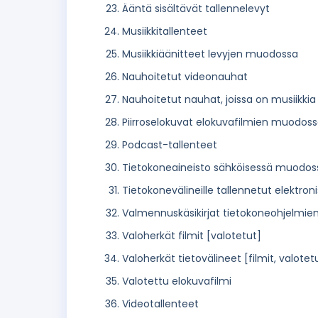
Ääntä sisältävät tallennelevyt
Musiikkitallenteet
Musiikkiäänitteet levyjen muodossa
Nauhoitetut videonauhat
Nauhoitetut nauhat, joissa on musiikkia
Piirroselokuvat elokuvafilmien muodos
Podcast-tallenteet
Tietokoneaineisto sähköisessä muodos
Tietokonevälineille tallennetut elektroni
Valmennuskäsikirjat tietokoneohjelmi
Valoherkät filmit [valotetut]
Valoherkät tietovälineet [filmit, valotet
Valotettu elokuvafilmi
Videotallenteet