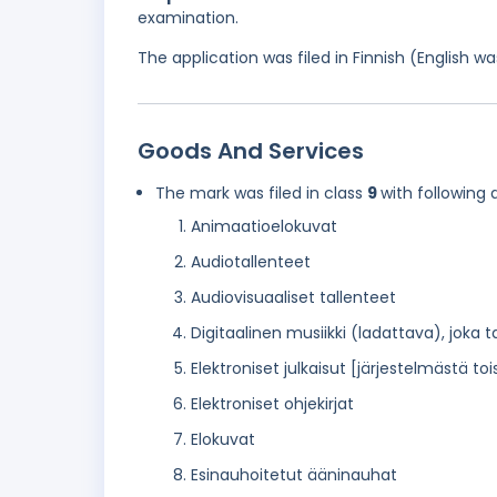
examination.
The application was filed in Finnish (English 
Goods And Services
The mark was filed in class
9
with following 
Animaatioelokuvat
Audiotallenteet
Audiovisuaaliset tallenteet
Digitaalinen musiikki (ladattava), joka 
Elektroniset julkaisut [järjestelmästä t
Elektroniset ohjekirjat
Elokuvat
Esinauhoitetut ääninauhat