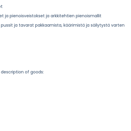
et
t ja pienoisveistokset ja arkkitehtien pienoismallit
pussit ja tavarat pakkaamista, käärimistä ja säilytystä varten
 description of goods: