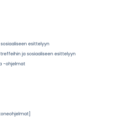
a sosiaaliseen esittelyyn
treffeihin ja sosiaaliseen esittelyyn
ja -ohjelmat
okoneohjelmat]