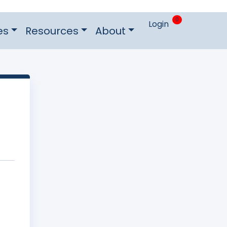
0
Login
es
Resources
About