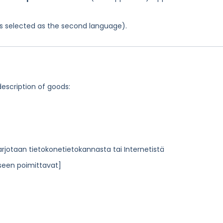
was selected as the second language).
description of goods:
tarjotaan tietokonetietokannasta tai Internetistä
oiseen poimittavat]