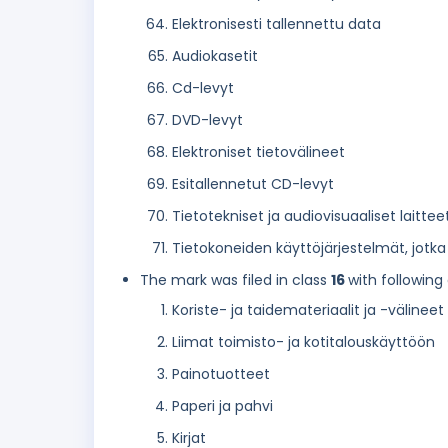
Elektronisesti tallennettu data
Audiokasetit
Cd-levyt
DVD-levyt
Elektroniset tietovälineet
Esitallennetut CD-levyt
Tietotekniset ja audiovisuaaliset laittee
Tietokoneiden käyttöjärjestelmät, jotka ei
The mark was filed in class
16
with following
Koriste- ja taidemateriaalit ja -välineet
Liimat toimisto- ja kotitalouskäyttöön
Painotuotteet
Paperi ja pahvi
Kirjat