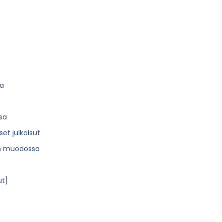
sa
sa
set julkaisut
en muodossa
ut]