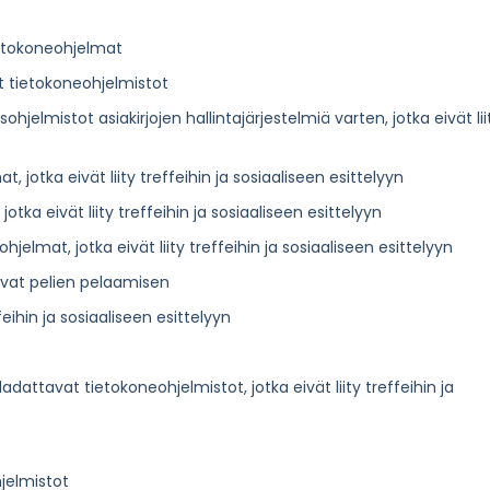
ietokoneohjelmat
ät tietokoneohjelmistot
hjelmistot asiakirjojen hallintajärjestelmiä varten, jotka eivät lii
, jotka eivät liity treffeihin ja sosiaaliseen esittelyyn
otka eivät liity treffeihin ja sosiaaliseen esittelyyn
elmat, jotka eivät liity treffeihin ja sosiaaliseen esittelyyn
avat pelien pelaamisen
feihin ja sosiaaliseen esittelyyn
dattavat tietokoneohjelmistot, jotka eivät liity treffeihin ja
hjelmistot