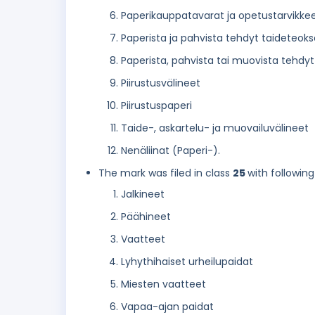
Paperikauppatavarat ja opetustarvikke
Paperista ja pahvista tehdyt taideteokse
Paperista, pahvista tai muovista tehdyt 
Piirustusvälineet
Piirustuspaperi
Taide-, askartelu- ja muovailuvälineet
Nenäliinat (Paperi-).
The mark was filed in class
25
with following
Jalkineet
Päähineet
Vaatteet
Lyhythihaiset urheilupaidat
Miesten vaatteet
Vapaa-ajan paidat