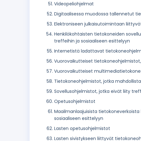
Videopeliohjelmat
Digitaalisessa muodossa tallennetut t
Elektroniseen julkaisutoimintaan liittyv
Henkilökohtaisten tietokoneiden sovelluso
treffeihin ja sosiaaliseen esittelyyn
Internetistä ladattavat tietokoneohjelmat
Vuorovaikutteiset tietokoneohjelmistot, j
Vuorovaikutteiset multimediatietokoneohj
Tietokoneohjelmistot, jotka mahdollist
Sovellusohjelmistot, jotka eivät liity tref
Opetusohjelmistot
Maailmanlaajuisista tietokoneverkoista la
sosiaaliseen esittelyyn
Lasten opetusohjelmistot
Lasten sivistykseen liittyvät tietokoneo