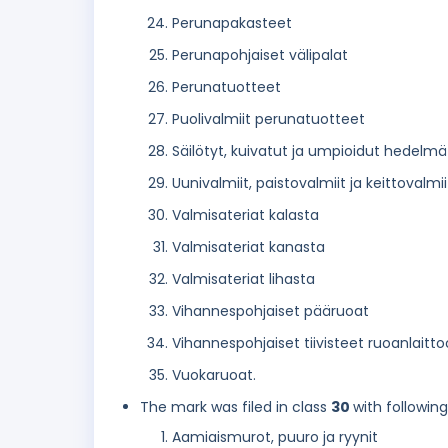
Perunapakasteet
Perunapohjaiset välipalat
Perunatuotteet
Puolivalmiit perunatuotteet
Säilötyt, kuivatut ja umpioidut hedelmä
Uunivalmiit, paistovalmiit ja keittovalm
Valmisateriat kalasta
Valmisateriat kanasta
Valmisateriat lihasta
Vihannespohjaiset pääruoat
Vihannespohjaiset tiivisteet ruoanlaitt
Vuokaruoat.
The mark was filed in class
30
with followin
Aamiaismurot, puuro ja ryynit