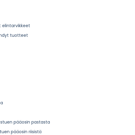
t elintarvikkeet
tehdyt tuotteet
na
ostuen pääosin pastasta
uen pääosin riisistä