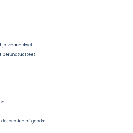
t ja vihannekset
iit perunatuotteet
oon
g description of goods: