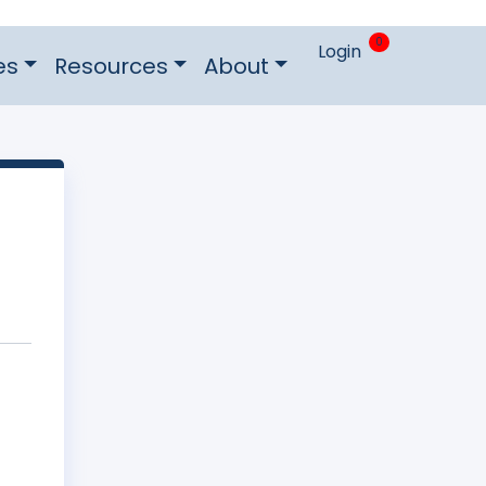
0
Login
es
Resources
About