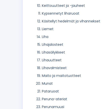
Keittouutteet ja -jauheet
Kypsennetyt liharuoat
Käsitellyt hedelmät ja vihannekset
Liemet
Liha
Lihajalosteet
Lihasäilykkeet
Lihauutteet
Lihavalmisteet
Maito ja maitotuotteet
Munat
Pataruoat
Peruna-ateriat
Perunamuusi