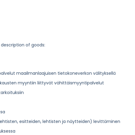
 description of goods:
ntipalvelut maailmanlaajuisen tietokoneverkon välityksellä
akkausten myyntiin liittyvät vähittäismyyntipalvelut
rkoituksiin
ssa
htisten, esitteiden, lehtisten ja näytteiden) levittäminen
uksessa