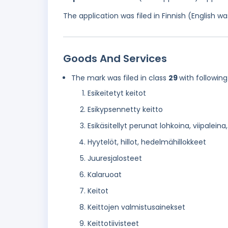
The application was filed in Finnish (English 
Goods And Services
The mark was filed in class
29
with following
Esikeitetyt keitot
Esikypsennetty keitto
Esikäsitellyt perunat lohkoina, viipaleina
Hyytelöt, hillot, hedelmähillokkeet
Juuresjalosteet
Kalaruoat
Keitot
Keittojen valmistusainekset
Keittotiivisteet